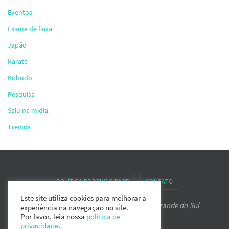
Eventos
Exame de faixa
Japão
Karate
Kobudo
Pesquisa
Saiu na mídia
Treinos
POLÍTICA DE PRIVACIDADE
CONTATO
Este site utiliza cookies para melhorar a
Associação de Karate-do IPPON do Rio Grande do Sul
experiência na navegação no site.
Por favor, leia nossa
política de
Powered by
Nirvana
&
WordPress.
privacidade
.