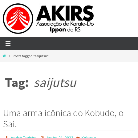
Skip
to
content
Home
Posts tagged "saijutsu"
Tag:
saijutsu
Uma arma icônica do Kobudo, o
Sai.
André Traichel
junho 21, 2023
Kobudo